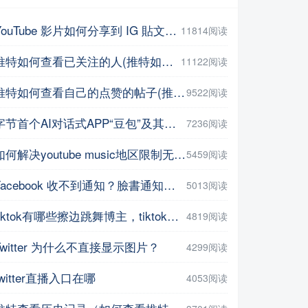
YouTube 影片如何分享到 IG 貼文或限動？教你用這招【Facebook教程】
11814阅读
推特如何查看已关注的人(推特如何查看点赞记录)
11122阅读
推特如何查看自己的点赞的帖子(推特如何查看自己的点赞的帖子数量 )
9522阅读
字节首个AI对话式APP“豆包”及其网页版正式上线
7236阅读
如何解决youtube music地区限制无法打开，并在手机上进行下载操作
5459阅读
Facebook 收不到通知？臉書通知不見了？教你5招輕鬆解決 | iPhoneTipSo
5013阅读
tiktok有哪些擦边跳舞博主，tiktok上很火的博主盘点
4819阅读
Twitter 为什么不直接显示图片？
4299阅读
twitter直播入口在哪
4053阅读