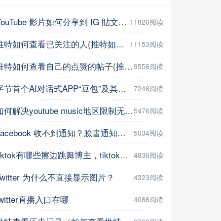
YouTube 影片如何分享到 IG 貼文或限動？教你用這招【Facebook教程】
11826阅读
推特如何查看已关注的人(推特如何查看点赞记录)
11153阅读
推特如何查看自己的点赞的帖子(推特如何查看自己的点赞的帖子数量 )
9556阅读
字节首个AI对话式APP“豆包”及其网页版正式上线
7246阅读
如何解决youtube music地区限制无法打开，并在手机上进行下载操作
5476阅读
Facebook 收不到通知？臉書通知不見了？教你5招輕鬆解決 | iPhoneTipSo
5034阅读
tiktok有哪些擦边跳舞博主，tiktok上很火的博主盘点
4836阅读
Twitter 为什么不直接显示图片？
4323阅读
twitter直播入口在哪
4086阅读