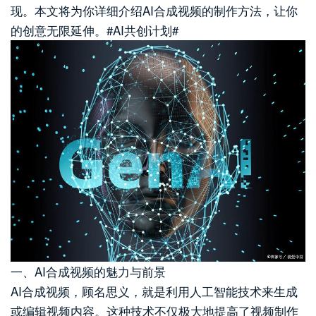
现。本文将为你详细介绍AI合成视频的制作方法，让你
的创意无限延伸。#AI共创计划#
一、AI合成视频的魅力与前景
AI合成视频，顾名思义，就是利用人工智能技术来生成
或编辑视频内容。这种技术不仅极大地提高了视频制作