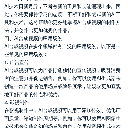
AI技术日新月异，不断有新的工具和功能涌现出来。因
此，你需要保持学习的态度，不断了解和尝试新的AI工
具和技术。这将帮助你更好地掌握AI合成视频的制作方
法，并创作出更加优秀的作品。
四、AI合成视频的应用场景
AI合成视频在多个领域都有广泛的应用场景。以下是一
些常见的应用场景：
1. 广告宣传
AI合成视频可以为产品打造独特的宣传视频，吸引消费
者的注意力并促进销售。例如，你可以使用AI生成器来
创造一款产品的使用场景或效果展示，让观众更加直观
地了解产品的特点和优势。
2. 影视制作
在影视制作中，AI合成视频可以用于添加特效、优化画
面质量、缩短制作周期等。例如，你可以使用AI图像生
成技术来创造奇幻的场景和角色，使用AI音频生成技术