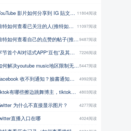
YouTube 影片如何分享到 IG 貼文或限動？教你用這招【Facebook教程】
11804阅读
推特如何查看已关注的人(推特如何查看点赞记录)
11097阅读
推特如何查看自己的点赞的帖子(推特如何查看自己的点赞的帖子数量 )
9487阅读
字节首个AI对话式APP“豆包”及其网页版正式上线
7226阅读
如何解决youtube music地区限制无法打开，并在手机上进行下载操作
5447阅读
Facebook 收不到通知？臉書通知不見了？教你5招輕鬆解決 | iPhoneTipSo
4992阅读
tiktok有哪些擦边跳舞博主，tiktok上很火的博主盘点
4803阅读
Twitter 为什么不直接显示图片？
4277阅读
twitter直播入口在哪
4024阅读