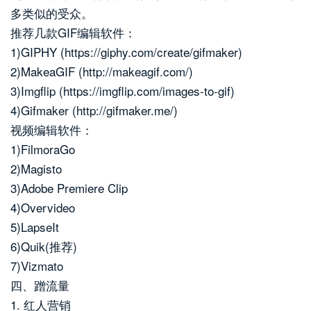
多类似的受众。
推荐几款GIF编辑软件：
1)GIPHY (https://giphy.com/create/gifmaker)
2)MakeaGIF (http://makeagif.com/)
3)Imgflip (https://imgflip.com/images-to-gif)
4)Gifmaker (http://gifmaker.me/)
视频编辑软件：
1)FilmoraGo
2)Magisto
3)Adobe Premiere Clip
4)Overvideo
5)LapseIt
6)Quik(推荐)
7)Vizmato
四、蹭流量
1. 红人营销