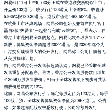
网易6月11日上午9点30分正式在香港联交所鸣锣上市，
开盘价133港元，较发行价123港元上涨逾8%。收盘涨
5.935%报130.30港元，港股市值达4468.50亿港元。
在杭州上市庆典现场，网易公司创始人兼首席执行官丁
磊与8位“热爱者”一起登台完成“云敲锣”。丁磊表示，在
香港上市是网易全新的起点。网易此次全球发售1.71亿
新股，募集资金净额超过200亿港元，是2020年迄今为
止港交所规模最大的公开发行。网易称，公司目前暂无
从美股摘牌计划。
由于网易香港公开发售获超额认购，网易已经采取全球
发售重新分配程序。最终，香港公开发售股份数目增加
至2058万股发售股份，相当于全球发售项下初步可共认
购股份总数的约12%。
此前，网易公布发行价，确定每股定价为123港元，每手
100股，预计全球发售募集资金净值为209亿港元。公告
称，如果超额配股权被悉数行使，公司将额外发行