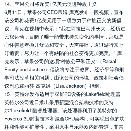
14、苹果公司将斥资1亿美元促进种族正义
6月11日，苹果公司CEO蒂姆·库克发布一段视频，宣布
该公司将花费1亿美元用于一项致力于种族正义的新倡
议。库克在视频中表示：“我在阿拉巴马州长大，经历过
民权运动，目睹了唯一能带来持久变化的事情，那就是
心怀善意者抛开舒适和安全，大声疾呼，通过游行来呼
吁追责，尽力让一个有缺陷的社会变得更加完美。” 库
克表示，苹果公司的这项“种族公平和正义”（Racial
Equity and Justice）倡议将专注于教育、经济平等和刑
事司法改革相关问题，由该公司的环境、政策和社会倡
议副总裁丽莎·杰克逊（Lisa Jackson）担纲。
15、英特尔发布适用于双屏PC设备的Lakefield处理器
英特尔公司近日推出采用新型混合架构技术的英特
尔“Lakefield”酷睿处理器。该处理器利用了英特尔的
Foveros 3D封装技术和混合CPU架构，可实现出色的功
耗和性能可扩展性，采用原生显示器双内部管道，非常