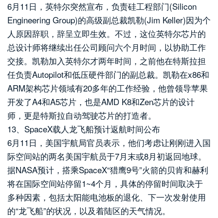
6月11日，英特尔突然宣布，负责硅工程部门(Silicon
Engineering Group)的高级副总裁凯勒(Jim Keller)因为个
人原因辞职，辞呈立即生效。不过，这位英特尔芯片的
总设计师将继续出任公司顾问六个月时间，以协助工作
交接。凯勒加入英特尔才两年时间，之前他在特斯拉担
任负责Autopilot和低压硬件部门的副总裁。凯勒在x86和
ARM架构芯片领域有20多年的工作经验，他曾领导苹果
开发了A4和A5芯片，也是AMD K8和Zen芯片的设计
师，更是特斯拉自动驾驶芯片的打造者。
13、SpaceX载人龙飞船预计返航时间公布
6月11日，美国宇航局官员表示，他们考虑让刚刚进入国
际空间站的两名美国宇航员于7月末或8月初返回地球。
据NASA预计，搭乘SpaceX“猎鹰9号”火箭的贝肯和赫利
将在国际空间站停留1~4个月，具体的停留时间取决于
多种因素，包括太阳能电池板的退化、下一次发射使用
的“龙飞船”的状况，以及着陆区的天气情况。